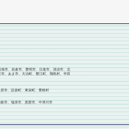
張旭市、岩倉市、豊明市、日進市、清須市、北
富市、あま市、大治町、蟹江町、飛島村、半田
田原市、設楽町、東栄町、豊根村
土岐市、瑞浪市、恵那市、中津川市