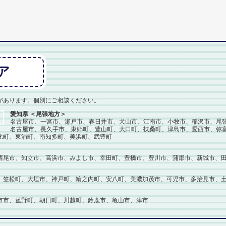
ア
があります。個別にご相談ください。
愛知県 ＜尾張地方＞
名古屋市、一宮市、瀬戸市、春日井市、犬山市、江南市、小牧市、稲沢市、尾
名古屋市、長久手市、東郷町、豊山町、大口町、扶桑町、津島市、愛西市、弥
比町、東浦町、南知多町、美浜町、武豊町
西尾市、知立市、高浜市、みよし市、幸田町、豊橋市、豊川市、蒲郡市、新城市、
、笠松町、大垣市、神戸町、輪之内町、安八町、美濃加茂市、可児市、多治見市、
市市、菰野町、朝日町、川越町、鈴鹿市、亀山市、津市