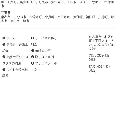
町、安八町、美濃加茂市、可児市、多治見市、土岐市、瑞浪市、恵那市、中津川
市
三重県
桑名市、いなべ市、木曽岬町、東員町、四日市市、菰野町、朝日町、川越町、鈴
鹿市、亀山市、津市
名古屋市中村区名
ホーム
サービス内容と
駅４丁目２４－８
事務所・弁護士
料金
いちご名古屋ビル
２階
紹介
依頼者の声
TEL : 052 (433)
弁護士選び・ロ
取り扱い事例
5033
ウタスの約束
プライバシーポ
FAX : 052 (433)
よくわかる相続
リシー
5022
講座
©2009 弁護士法人ロウタス法律事務所 All Rights Reserved.