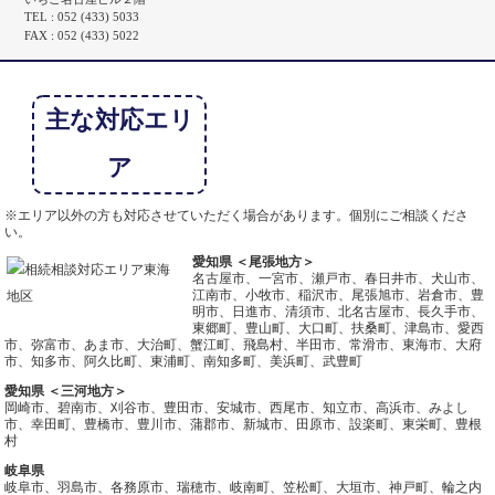
TEL : 052 (433) 5033
FAX : 052 (433) 5022
主な対応エリ
ア
※エリア以外の方も対応させていただく場合があります。個別にご相談くださ
い。
愛知県 ＜尾張地方＞
名古屋市、一宮市、瀬戸市、春日井市、犬山市、
江南市、小牧市、稲沢市、尾張旭市、岩倉市、豊
明市、日進市、清須市、北名古屋市、長久手市、
東郷町、豊山町、大口町、扶桑町、津島市、愛西
市、弥富市、あま市、大治町、蟹江町、飛島村、半田市、常滑市、東海市、大府
市、知多市、阿久比町、東浦町、南知多町、美浜町、武豊町
愛知県 ＜三河地方＞
岡崎市、碧南市、刈谷市、豊田市、安城市、西尾市、知立市、高浜市、みよし
市、幸田町、豊橋市、豊川市、蒲郡市、新城市、田原市、設楽町、東栄町、豊根
村
岐阜県
岐阜市、羽島市、各務原市、瑞穂市、岐南町、笠松町、大垣市、神戸町、輪之内